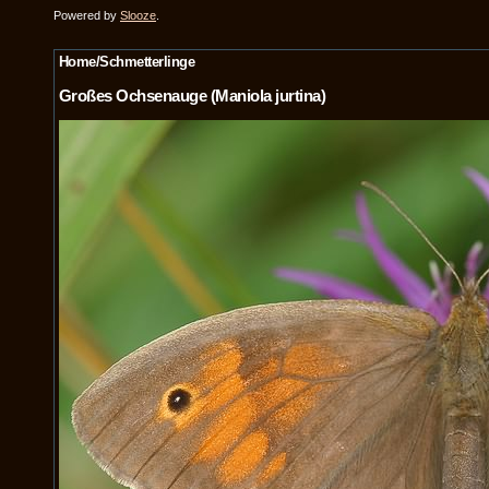
Powered by
Slooze
.
Home/Schmetterlinge
Großes Ochsenauge (Maniola jurtina)