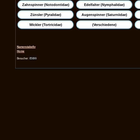
Zahnspinner (Notodontidae)
Edelfalter (Nymphalidae)
Zünsler (Pyralidae)
Augenspinner (Saturniidae)
Wickler (Tortricidae)
(Verschiedene)
Namenstabelle
Home
Besucher:
85899