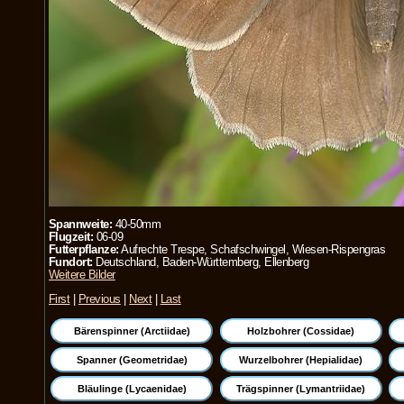
Spannweite:
40-50mm
Flugzeit:
06-09
Futterpflanze:
Aufrechte Trespe, Schafschwingel, Wiesen-Rispengras
Fundort:
Deutschland, Baden-Württemberg, Ellenberg
Weitere Bilder
First
|
Previous
|
Next
|
Last
Bärenspinner (Arctiidae)
Holzbohrer (Cossidae)
Spanner (Geometridae)
Wurzelbohrer (Hepialidae)
Bläulinge (Lycaenidae)
Trägspinner (Lymantriidae)