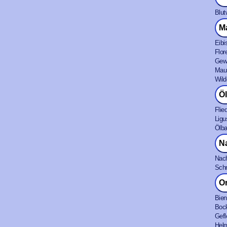
Blut
M
Eibi
Flor
Gewö
Maur
Wild
Ö
Flie
Ligu
Ölba
N
Nach
Schm
O
Bien
Boc
Gefl
Helm