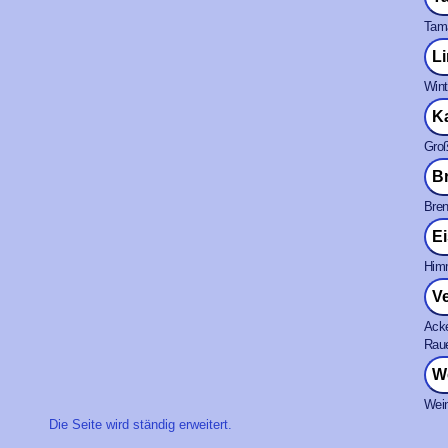
Tama
Li
Wint
K
Groß
B
Bren
E
Himm
V
Acke
Raue
W
Wein
Die Seite wird ständig erweitert.