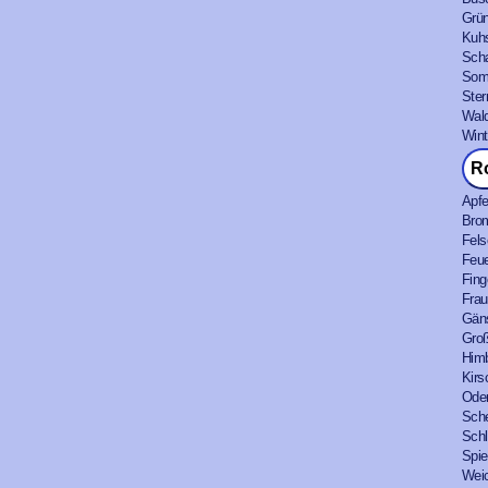
Grün
Kuhs
Scha
Somm
Ster
Wald
Wint
R
Apfe
Brom
Fels
Feue
Fing
Frau
Gäns
Groß
Himb
Kirs
Oder
Sche
Schl
Spie
Weic