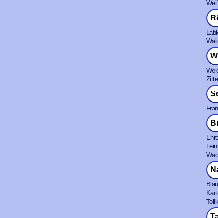
Weiß
R
Labk
Wald
W
Weid
Zitt
S
Fran
B
Ehre
Lein
Wach
N
Blau
Kart
Toll
T