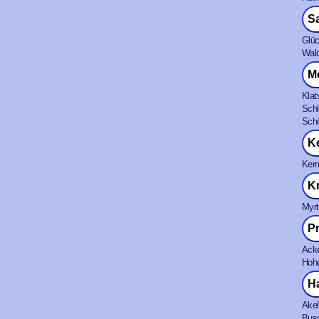
S
Glüc
Wald
M
Klat
Schl
Schö
K
Kerm
K
Myrt
P
Acke
Hohe
H
Akel
Bus