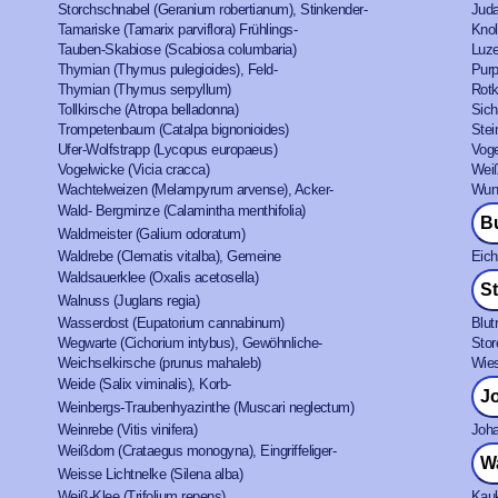
Storchschnabel (Geranium robertianum), Stinkender-
Juda
Tamariske (Tamarix parviflora) Frühlings-
Knol
Tauben-Skabiose (Scabiosa columbaria)
Luze
Thymian (Thymus pulegioides), Feld-
Purp
Thymian (Thymus serpyllum)
Rotk
Tollkirsche (Atropa belladonna)
Sich
Trompetenbaum (Catalpa bignonioides)
Stei
Ufer-Wolfstrapp (Lycopus europaeus)
Voge
Vogelwicke (Vicia cracca)
Weiß
Wachtelweizen (Melampyrum arvense), Acker-
Wund
Wald- Bergminze (Calamintha menthifolia)
B
Waldmeister (Galium odoratum)
Waldrebe (Clematis vitalba), Gemeine
Eich
Waldsauerklee (Oxalis acetosella)
S
Walnuss (Juglans regia)
Wasserdost (Eupatorium cannabinum)
Blut
Wegwarte (Cichorium intybus), Gewöhnliche-
Stor
Weichselkirsche (prunus mahaleb)
Wies
Weide (Salix viminalis), Korb-
J
Weinbergs-Traubenhyazinthe (Muscari neglectum)
Weinrebe (Vitis vinifera)
Joha
Weißdorn (Crataegus monogyna), Eingriffeliger-
W
Weisse Lichtnelke (Silena alba)
Weiß-Klee (Trifolium repens)
Kauk