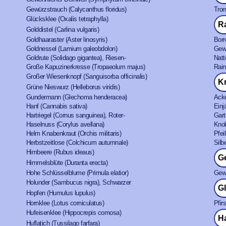
Gewürzstrauch (Calycanthus floridus)
Trom
Glücksklee (Oxalis tetraphylla)
R
Golddistel (Carlina vulgaris)
Goldhaaraster (Aster linosyris)
Borr
Goldnessel (Lamium galeobdolon)
Gewö
Goldrute (Solidago gigantea), Riesen-
Natt
Große Kapuzinerkresse (Tropaeolum majus)
Rain
Großer Wiesenknopf (Sanguisorba officinalis)
K
Grüne Nieswurz (Helleborus viridis)
Gundermann (Glechoma henderacea)
Acke
Hanf (Cannabis sativa)
Einj
Hartriegel (Cornus sanguinea), Roter-
Gart
Haselnuss (Corylus avellana)
Knob
Helm Knabenkraut (Orchis militaris)
Pfei
Herbstzeitlose (Colchicum autumnale)
Silb
Himbeere (Rubus ideaus)
G
Himmelsblüte (Duranta erecta)
Hohe Schlüsselblume (Primula elatior)
Gewü
Holunder (Sambucus nigra), Schwarzer
G
Hopfen (Humulus lupulus)
Hornklee (Lotus corniculatus)
Pfir
Hufeisenklee (Hippocrepis comosa)
H
Huflatich (Tussilago farfara)