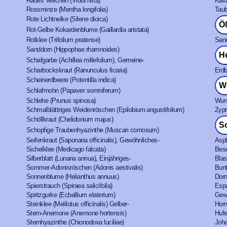
Raues Veilchen (Viola hirta)
Kard
Rossminze (Mentha longifolia)
Taub
Rote Lichtnelke (Silene dioica)
Ö
Rot-Gelbe Kokardenblume (Gaillardia aristata)
Rotklee (Trifolium pratense)
Sand
Sanddorn (Hippophae rhamnoides)
H
Schafgarbe (Achillea millefolium), Gemeine-
Scharbockskraut (Ranunculus ficaria)
Erdb
Scheinerdbeere (Potentilla indica)
W
Schlafmohn (Papaver somniferum)
Schlehe (Prunus spinosa)
Wun
Schmalblättriges Weidenröschen (Epilobium angustifolium)
Zypr
Schöllkraut (Chelidonium majus)
Sc
Schopfige Traubenhyazinthe (Muscari comosum)
Seifenkraut (Saponaria officinalis), Gewöhnliches-
Asph
Sichelklee (Medicago falcata)
Bese
Silberblatt (Lunaria annua), Einjähriges-
Blas
Sommer-Adonisröschen (Adonis aestivalis)
Bunt
Sonnenblume (Helianthus annuus)
Dorn
Spierstrauch (Spiraea salicifolia)
Espa
Spritzgurke (Ecballium elaterium)
Gewö
Steinklee (Melilotus officinalis) Gelber-
Horn
Stern-Anemone (Anemone hortensis)
Hufe
Sternhyazinthe (Chionodoxa luciliae)
Joha