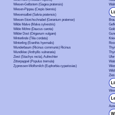
Wiesen-Gelbstern (Gagea pratensis)
Waln
Wiesen-Pippau (Crepis biennis)
L
Wiesensalbei (Salvia pratensis)
Wiesen-Storchschnabel (Geranium pratense)
Brau
Wilde Malve (Malva sylvestris)
Gefl
Wilde Möhre (Daucus carota)
Gold
Wilder Dost (Origanum vulgare)
Gun
Winterlinde (Tilia cordata)
Krie
Winterling (Eranthis hyemalis)
Ross
Wunderbaum (Ricinus communis) Ricinus
Thym
Wundklee (Anthyllis vulneraria)
Thym
Ziest (Stachys recta), Aufrechter
Ufer
Zitterpappel (Populus tremula)
Wald
Zypressen-Wolfsmilch (Euphorbia cyparissias)
Wies
Wild
Zies
Li
Wies
L
Ausd
W