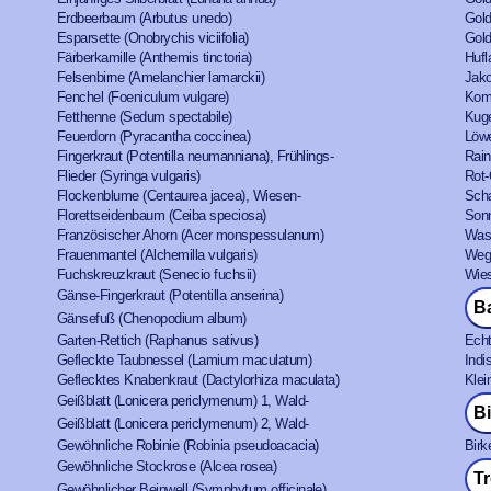
Erdbeerbaum (Arbutus unedo)
Gold
Esparsette (Onobrychis viciifolia)
Gold
Färberkamille (Anthemis tinctoria)
Hufl
Felsenbirne (Amelanchier lamarckii)
Jako
Fenchel (Foeniculum vulgare)
Komp
Fetthenne (Sedum spectabile)
Kuge
Feuerdorn (Pyracantha coccinea)
Löwe
Fingerkraut (Potentilla neumanniana), Frühlings-
Rain
Flieder (Syringa vulgaris)
Rot-
Flockenblume (Centaurea jacea), Wiesen-
Scha
Florettseidenbaum (Ceiba speciosa)
Sonn
Französischer Ahorn (Acer monspessulanum)
Wass
Frauenmantel (Alchemilla vulgaris)
Wegw
Fuchskreuzkraut (Senecio fuchsii)
Wies
Gänse-Fingerkraut (Potentilla anserina)
B
Gänsefuß (Chenopodium album)
Garten-Rettich (Raphanus sativus)
Echt
Gefleckte Taubnessel (Lamium maculatum)
Indi
Geflecktes Knabenkraut (Dactylorhiza maculata)
Klei
Geißblatt (Lonicera periclymenum) 1, Wald-
B
Geißblatt (Lonicera periclymenum) 2, Wald-
Gewöhnliche Robinie (Robinia pseudoacacia)
Birk
Gewöhnliche Stockrose (Alcea rosea)
T
Gewöhnlicher Beinwell (Symphytum officinale)