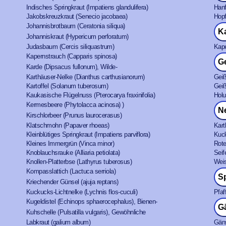
Indisches Springkraut (Impatiens glandulifera)
Hanf
Jakobskreuzkraut (Senecio jacobaea)
Hopf
Johannisbrotbaum (Ceratonia siliqua)
K
Johanniskraut (Hypericum perforatum)
Judasbaum (Cercis siliquastrum)
Kape
Kapernstrauch (Capparis spinosa)
Ge
Karde (Dipsacus fullonum), Wilde-
Karthäuser-Nelke (Dianthus carthusianorum)
Geiß
Kartoffel (Solanum tuberosum)
Geiß
Kaukasische Flügelnuss (Pterocarya fraxinifolia)
Holu
Kermesbeere (Phytolacca acinosa) )
N
Kirschlorbeer (Prunus laurocerasus)
Klatschmohn (Papaver rhoeas)
Kart
Kleinblütiges Springkraut (Impatiens parviflora)
Kuck
Kleines Immergrün (Vinca minor)
Rote
Knoblauchsrauke (Alliaria petiolata)
Seif
Knollen-Platterbse (Lathyrus tuberosus)
Weis
Kompasslattich (Lactuca serriola)
S
Kriechender Günsel (ajuja reptans)
Kuckucks-Lichtnelke (Lychnis flos-cuculi)
Pfaf
Kugeldistel (Echinops sphaerocephalus), Bienen-
G
Kuhschelle (Pulsatilla vulgaris), Gewöhnliche
Labkraut (galium album)
Gän