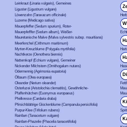
Leinkraut (Linaria vulgaris), Gemeines
Z
Liguster (Ligustrum vulgare)
Löwenzahn (Taraxacum officinale)
Herb
Luzerne (Medicago sativa)
W
Mauerpfeffer (Sedum spurium), Roter-
Mauerpfefffer (Sedum album), Weißer-
Echt
Mauretanische Malve (Malva sylvestris subsp. mauritiana)
H
Meerfenchel (Crithmum maritimum)
Myrten-Kreuzblume (Polygala myrtifolia)
Hart
Nachtkerze (Oenothera biennis)
H
Natternkopf (Echium vulgare), Gemeiner
Nickender Milchstern (Ornithogalum nutans)
Hase
Odermennig (Agrimonia eupatoria)
D
Ölbaum (Olea europaea)
Oleander (Nerium oleander)
Fett
Osterluzei (Aristolochia clematitis), Gewöhnliche-
Maue
Pfaffenhütchen (Euonymus europaeus)
Maue
Pfeilkresse (Cardaria draba)
K
Pfirsichblättrige Glockenblume (Campanula persicifolia)
Purpur-Klee (Trifolium rubens)
Spri
Rainfarn (Tanacetum vulgare)
K
Rainfarn-Phazelie (Phacelia tanacetifolia)