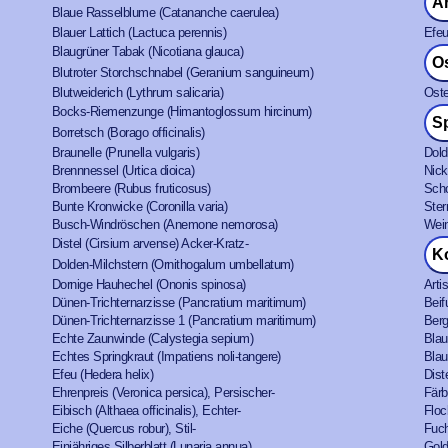
A
Blaue Rasselblume (Catananche caerulea)
Blauer Lattich (Lactuca perennis)
Efeu
Blaugrüner Tabak (Nicotiana glauca)
Os
Blutroter Storchschnabel (Geranium sanguineum)
Blutweiderich (Lythrum salicaria)
Oste
Bocks-Riemenzunge (Himantoglossum hircinum)
S
Borretsch (Borago officinalis)
Braunelle (Prunella vulgaris)
Dold
Brennnessel (Urtica dioica)
Nick
Brombeere (Rubus fruticosus)
Scho
Bunte Kronwicke (Coronilla varia)
Ster
Busch-Windröschen (Anemone nemorosa)
Wein
Distel (Cirsium arvense) Acker-Kratz-
K
Dolden-Milchstern (Ornithogalum umbellatum)
Dornige Hauhechel (Ononis spinosa)
Arti
Dünen-Trichternarzisse (Pancratium maritimum)
Beif
Dünen-Trichternarzisse 1 (Pancratium maritimum)
Berg
Echte Zaunwinde (Calystegia sepium)
Blau
Echtes Springkraut (Impatiens noli-tangere)
Blau
Efeu (Hedera helix)
Dist
Ehrenpreis (Veronica persica), Persischer-
Färb
Eibisch (Althaea officinalis), Echter-
Floc
Eiche (Quercus robur), Stil-
Fuch
Einjähriges Silberblatt (Lunaria annua)
Gold