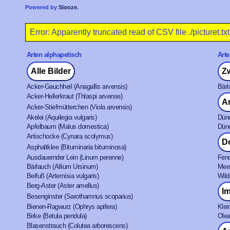
Powered by
Slooze
.
Error: Apparently truncated read of CSV file ./picturet.txt
Arten alphapetisch
Arte
Alle Bilder
Z
Acker-Gauchheil (Anagallis arvensis)
Bärl
Acker-Hellerkraut (Thlaspi arvense)
A
Acker-Stiefmütterchen (Viola arvensis)
Akelei (Aquilegia vulgaris)
Düne
Apfelbaum (Malus domestica)
Düne
Artischocke (Cynara scolymus)
D
Asphaltklee (Bituminaria bituminosa)
Ausdauernder Lein (Linum perenne)
Fenc
Bärlauch (Allium Ursinum)
Meer
Beifuß (Artemisia vulgaris)
Wild
Berg-Aster (Aster amellus)
I
Besenginster (Sarothamnus scoparius)
Bienen-Ragwurz (Ophrys apifera)
Klei
Birke (Betula pendula)
Olea
Blasenstrauch (Colutea arborescens)